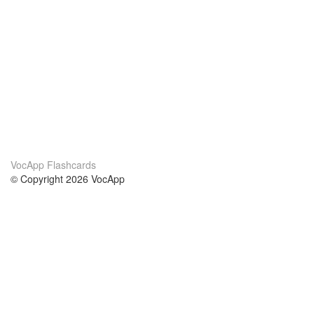
VocApp Flashcards
© Copyright 2026 VocApp
02-798 Mielczarskiego 8/58
Warsaw, Poland (EU)