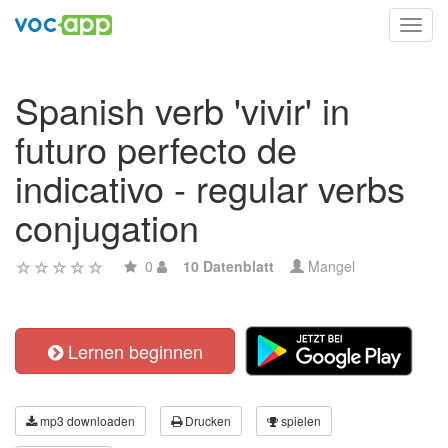
Toggl
navig
Spanish verb 'vivir' in
futuro perfecto de
indicativo - regular verbs
conjugation
0
10 Datenblatt
Mangel
Lernen beginnen
mp3 downloaden
Drucken
spielen