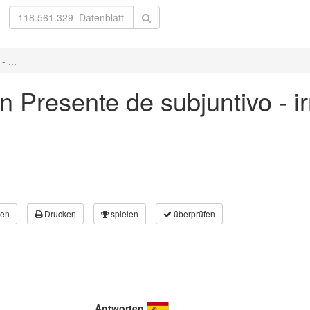
 ...
in Presente de subjuntivo - i
en
Drucken
spielen
überprüfen
Antworten