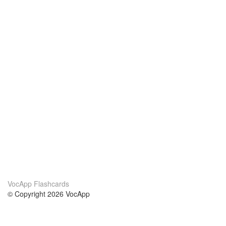
VocApp Flashcards
© Copyright 2026 VocApp
02-798 Mielczarskiego 8/58
Warsaw, Poland (EU)