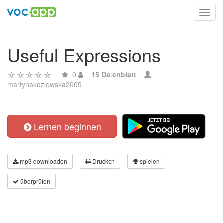
Toggl
navig
Useful Expressions
0
15 Datenblatt
martynakozlowska2005
Lernen beginnen
mp3 downloaden
Drucken
spielen
überprüfen