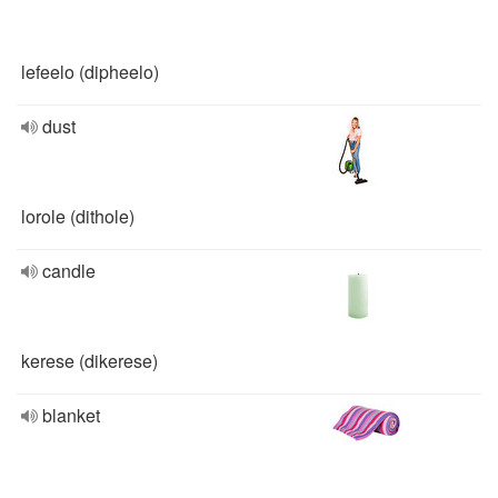
lefeelo (dipheelo)
dust
lorole (dithole)
candle
kerese (dikerese)
blanket