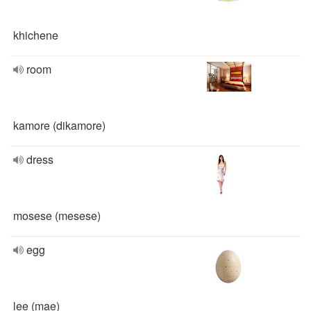
khichene
room
kamore (dikamore)
dress
mosese (mesese)
egg
lee (mae)