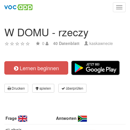
Toggl
navig
W DOMU - rzeczy
0
40 Datenblatt
kaskawnecie
Lernen beginnen
Drucken
spielen
überprüfen
Frage
Antworten
chair