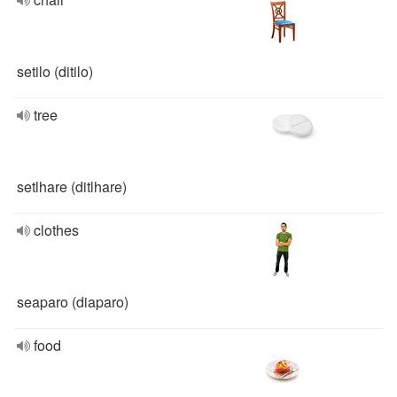
setilo (ditilo)
tree
setlhare (ditlhare)
clothes
seaparo (diaparo)
food