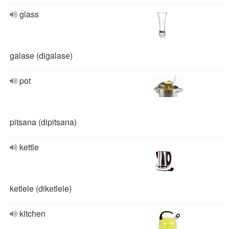
glass
galase (digalase)
pot
pitsana (dipitsana)
kettle
ketlele (diketlele)
kitchen