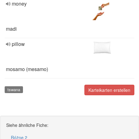
money
madi
pillow
mosamo (mesamo)
tswana
Karteikarten erstellen
Siehe ähnliche Fiche:
Różne 2