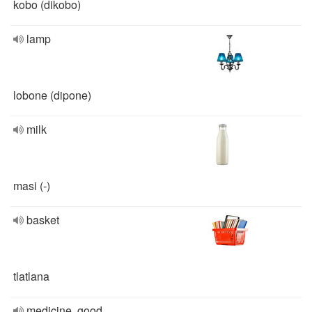
kobo (dikobo)
lamp
lobone (dipone)
milk
masi (-)
basket
tlatlana
medicine, good