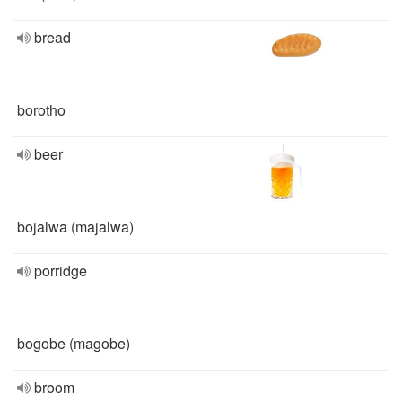
bread
borotho
beer
bojalwa (majalwa)
porridge
bogobe (magobe)
broom