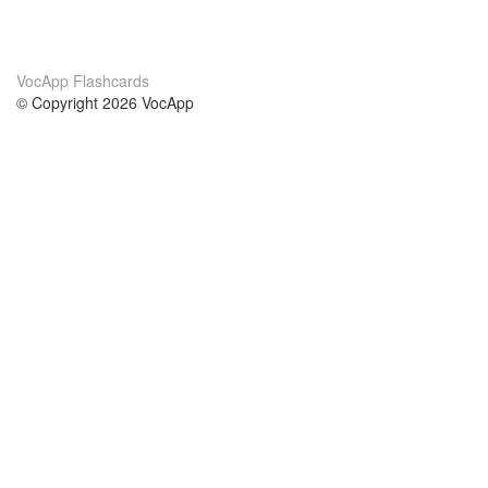
VocApp Flashcards
© Copyright 2026 VocApp
02-798 Mielczarskiego 8/58
Warsaw, Poland (EU)
Wir Über Uns
Bedingungen
unser Team
100% Garantie
Blog
Datenschutzrichtlinie
Vorschriften
In Kontakt Treten
BIPR
kontaktieren