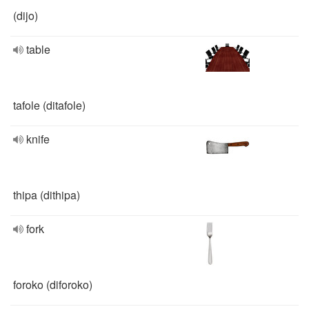
(dijo)
table
tafole (ditafole)
knife
thipa (dithipa)
fork
foroko (diforoko)