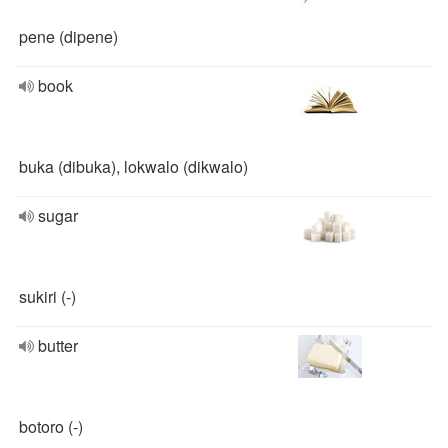
pene (dipene)
book
buka (dibuka), lokwalo (dikwalo)
sugar
sukiri (-)
butter
botoro (-)