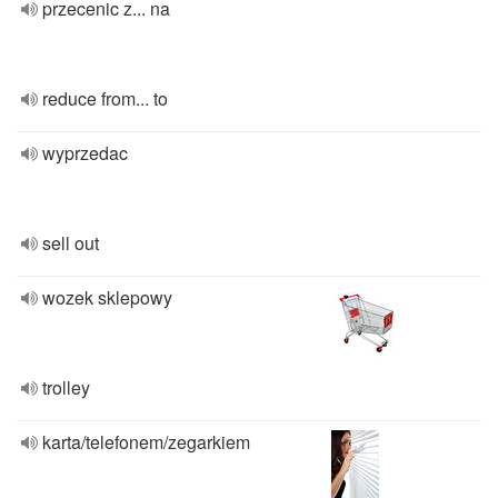
przecenic z... na
reduce from... to
wyprzedac
sell out
wozek sklepowy
trolley
karta/telefonem/zegarkiem