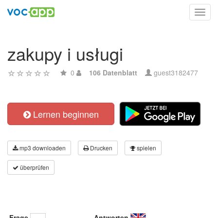
Toggl
navig
zakupy i usługi
0
106 Datenblatt
guest3182477
Lernen beginnen
mp3 downloaden
Drucken
spielen
überprüfen
Frage
Antworten