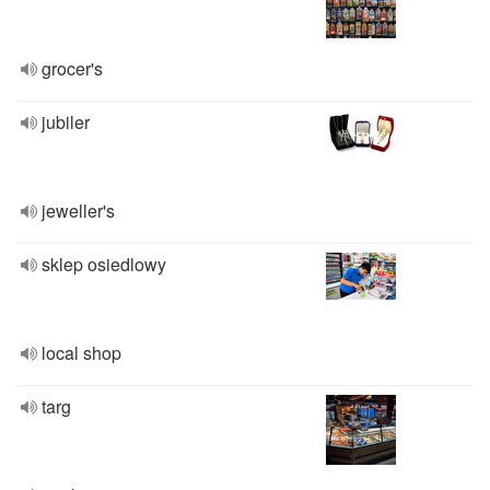
grocer's
jubiler
jeweller's
sklep osiedlowy
local shop
targ