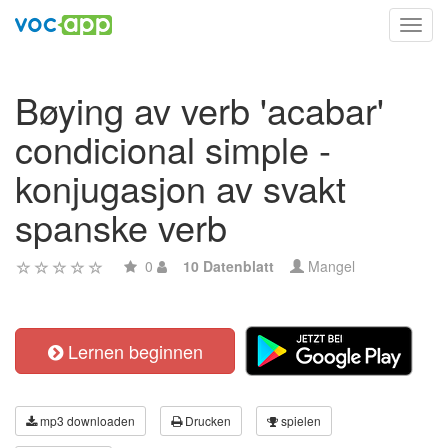
Toggl
navig
Bøying av verb 'acabar'
condicional simple -
konjugasjon av svakt
spanske verb
0
10 Datenblatt
Mangel
Lernen beginnen
mp3 downloaden
Drucken
spielen