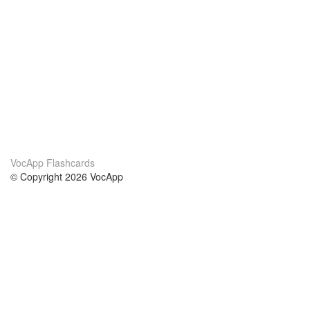
VocApp Flashcards
© Copyright 2026 VocApp
02-798 Mielczarskiego 8/58
Warsaw, Poland (EU)