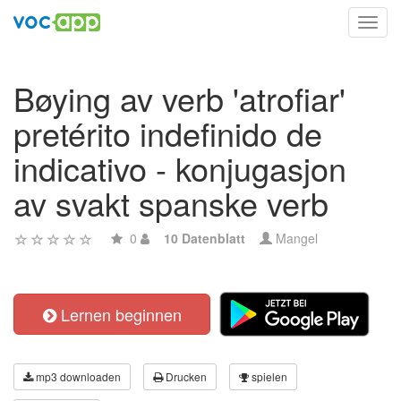
Toggl
navig
Bøying av verb 'atrofiar'
pretérito indefinido de
indicativo - konjugasjon
av svakt spanske verb
0
10 Datenblatt
Mangel
Lernen beginnen
mp3 downloaden
Drucken
spielen