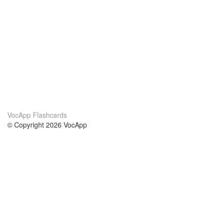
VocApp Flashcards
© Copyright 2026 VocApp
02-798 Mielczarskiego 8/58
Warsaw, Poland (EU)