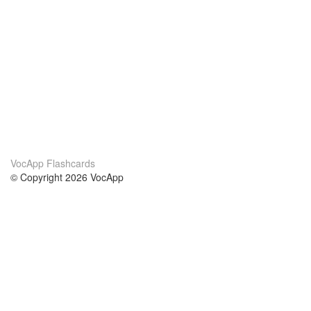
VocApp Flashcards
© Copyright 2026 VocApp
02-798 Mielczarskiego 8/58
Warsaw, Poland (EU)