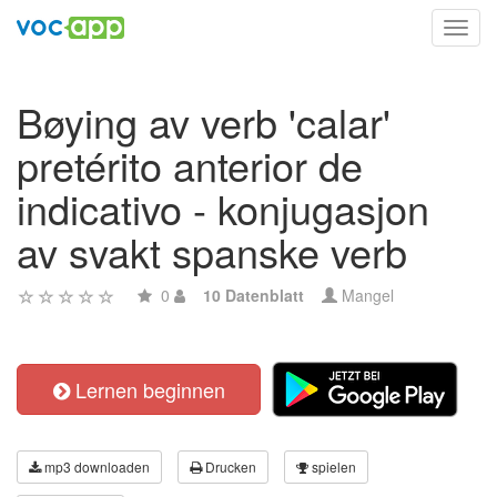
Toggl
navig
Bøying av verb 'calar'
pretérito anterior de
indicativo - konjugasjon
av svakt spanske verb
0
10 Datenblatt
Mangel
Lernen beginnen
mp3 downloaden
Drucken
spielen