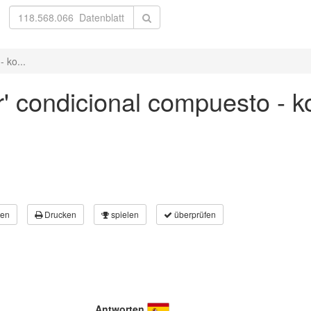
 ko...
r' condicional compuesto - k
en
Drucken
spielen
überprüfen
Antworten