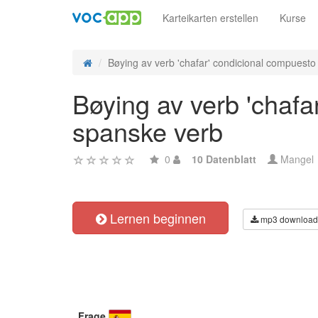
Karteikarten erstellen
Kurse
Bøying av verb 'chafar' condicional compuesto -
Bøying av verb 'chafa
spanske verb
0
10 Datenblatt
Mangel
Lernen beginnen
mp3 download
Frage