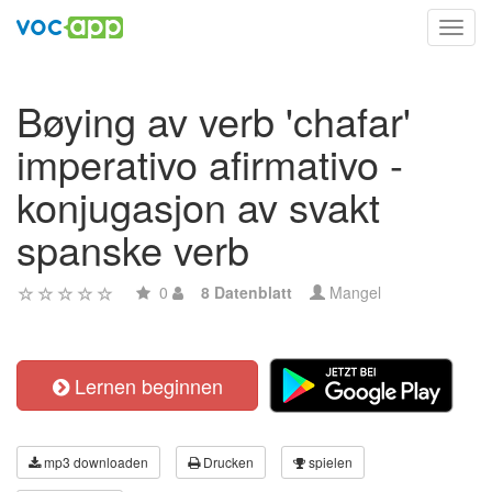
Toggl
navig
Bøying av verb 'chafar'
imperativo afirmativo -
konjugasjon av svakt
spanske verb
0
8 Datenblatt
Mangel
Lernen beginnen
mp3 downloaden
Drucken
spielen