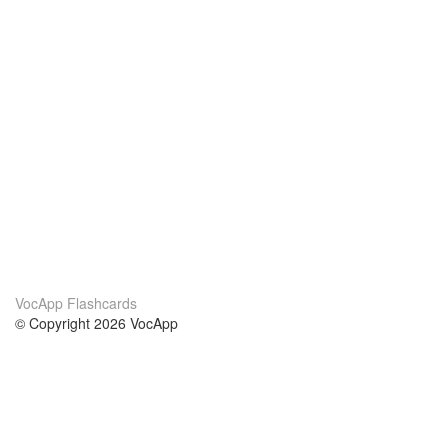
VocApp Flashcards
© Copyright 2026 VocApp
02-798 Mielczarskiego 8/58
Warsaw, Poland (EU)