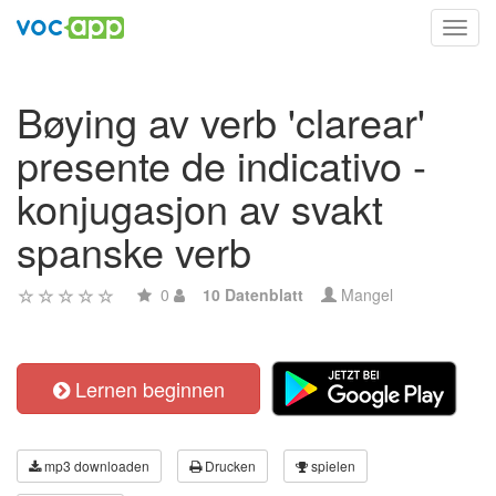
Toggl
navig
Bøying av verb 'clarear'
presente de indicativo -
konjugasjon av svakt
spanske verb
0
10 Datenblatt
Mangel
Lernen beginnen
mp3 downloaden
Drucken
spielen