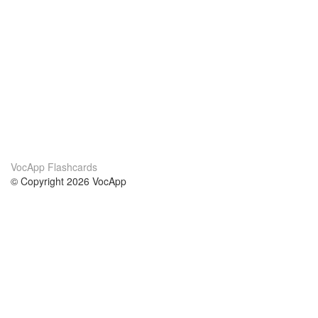
VocApp Flashcards
© Copyright 2026 VocApp
02-798 Mielczarskiego 8/58
Warsaw, Poland (EU)