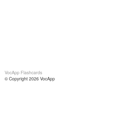
VocApp Flashcards
© Copyright 2026 VocApp
02-798 Mielczarskiego 8/58
Warsaw, Poland (EU)