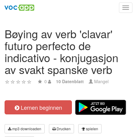
Toggl
navig
Bøying av verb 'clavar'
futuro perfecto de
indicativo - konjugasjon
av svakt spanske verb
0
10 Datenblatt
Mangel
Lernen beginnen
mp3 downloaden
Drucken
spielen