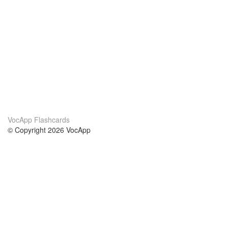
VocApp Flashcards
© Copyright 2026 VocApp
02-798 Mielczarskiego 8/58
Warsaw, Poland (EU)