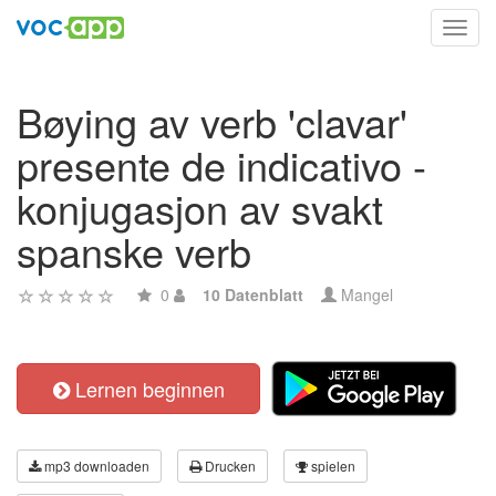
Toggl
navig
Bøying av verb 'clavar'
presente de indicativo -
konjugasjon av svakt
spanske verb
0
10 Datenblatt
Mangel
Lernen beginnen
mp3 downloaden
Drucken
spielen