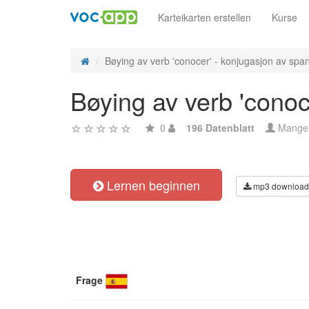
Karteikarten erstellen
Kurse
Bøying av verb 'conocer' - konjugasjon av span
Bøying av verb 'conoc
0
196 Datenblatt
Mange
Lernen beginnen
mp3 download
Frage