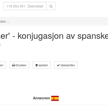
ske ...
er' - konjugasjon av spansk
l
en
Drucken
spielen
überprüfen
Antworten