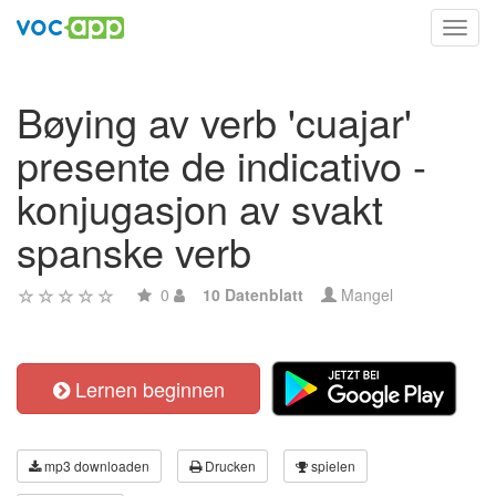
Toggl
navig
Bøying av verb 'cuajar'
presente de indicativo -
konjugasjon av svakt
spanske verb
0
10 Datenblatt
Mangel
Lernen beginnen
mp3 downloaden
Drucken
spielen