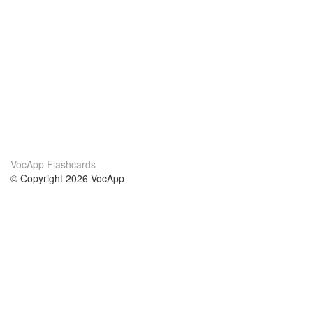
VocApp Flashcards
© Copyright 2026 VocApp
02-798 Mielczarskiego 8/58
Warsaw, Poland (EU)