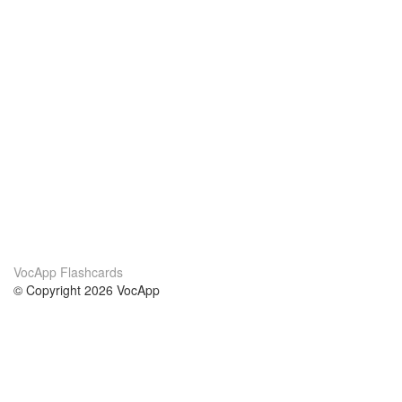
VocApp Flashcards
© Copyright 2026 VocApp
02-798 Mielczarskiego 8/58
Warsaw, Poland (EU)