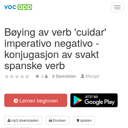
Toggl
navig
Bøying av verb 'cuidar'
imperativo negativo -
konjugasjon av svakt
spanske verb
0
8 Datenblatt
Mangel
Lernen beginnen
mp3 downloaden
Drucken
spielen