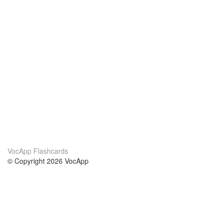
VocApp Flashcards
© Copyright 2026 VocApp
02-798 Mielczarskiego 8/58
Warsaw, Poland (EU)