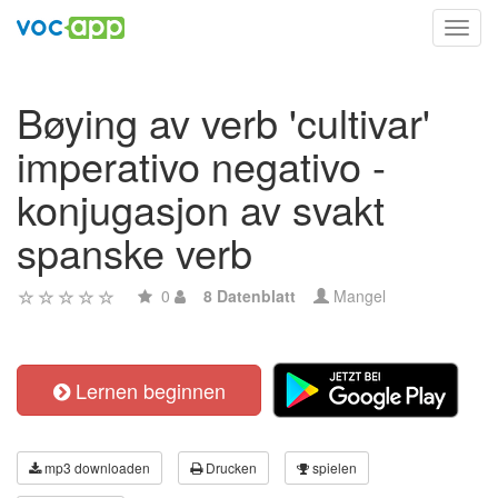
Toggl
navig
Bøying av verb 'cultivar'
imperativo negativo -
konjugasjon av svakt
spanske verb
0
8 Datenblatt
Mangel
Lernen beginnen
mp3 downloaden
Drucken
spielen