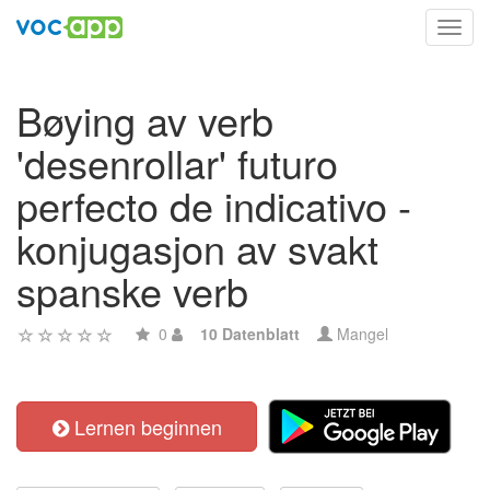
Toggl
navig
Bøying av verb
'desenrollar' futuro
perfecto de indicativo -
konjugasjon av svakt
spanske verb
0
10 Datenblatt
Mangel
Lernen beginnen