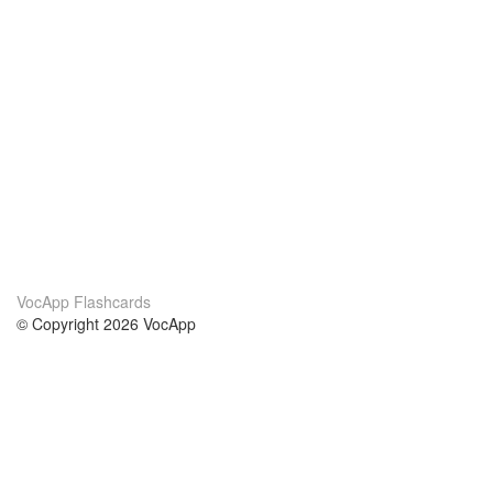
VocApp Flashcards
© Copyright 2026 VocApp
02-798 Mielczarskiego 8/58
Warsaw, Poland (EU)