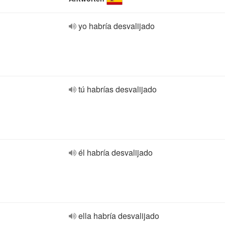
yo habría desvalijado
tú habrías desvalijado
él habría desvalijado
ella habría desvalijado