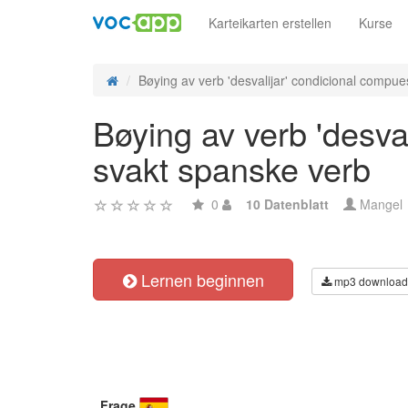
Karteikarten erstellen
Kurse
Bøying av verb 'desvalijar' condicional compues
Bøying av verb 'desva
svakt spanske verb
0
10 Datenblatt
Mangel
Lernen beginnen
mp3 download
Frage