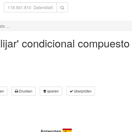
to ...
lijar' condicional compuesto
en
Drucken
spielen
überprüfen
Antworten