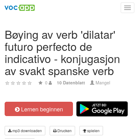
Toggl
navig
Bøying av verb 'dilatar'
futuro perfecto de
indicativo - konjugasjon
av svakt spanske verb
0
10 Datenblatt
Mangel
Lernen beginnen
mp3 downloaden
Drucken
spielen