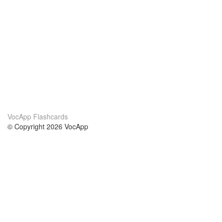
VocApp Flashcards
© Copyright 2026 VocApp
02-798 Mielczarskiego 8/58
Warsaw, Poland (EU)