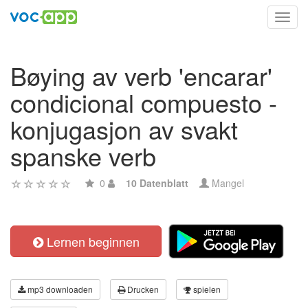
Toggl
navig
Bøying av verb 'encarar'
condicional compuesto -
konjugasjon av svakt
spanske verb
0
10 Datenblatt
Mangel
Lernen beginnen
mp3 downloaden
Drucken
spielen