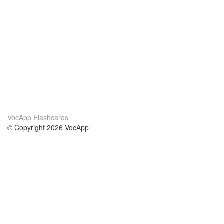
VocApp Flashcards
© Copyright 2026 VocApp
02-798 Mielczarskiego 8/58
Warsaw, Poland (EU)