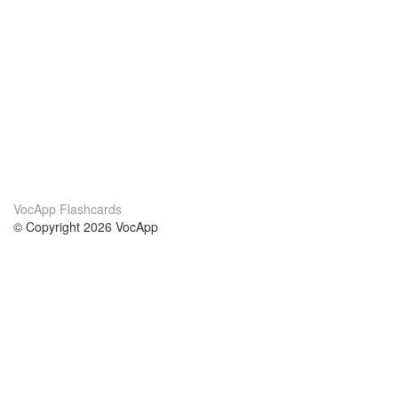
VocApp Flashcards
© Copyright 2026 VocApp
02-798 Mielczarskiego 8/58
Warsaw, Poland (EU)