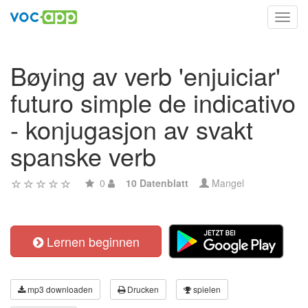
Toggl
navig
Bøying av verb 'enjuiciar'
futuro simple de indicativo
- konjugasjon av svakt
spanske verb
0
10 Datenblatt
Mangel
Lernen beginnen
mp3 downloaden
Drucken
spielen