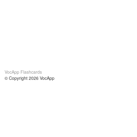
VocApp Flashcards
© Copyright 2026 VocApp
02-798 Mielczarskiego 8/58
Warsaw, Poland (EU)