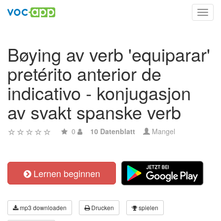
Toggl
navig
Bøying av verb 'equiparar'
pretérito anterior de
indicativo - konjugasjon
av svakt spanske verb
0
10 Datenblatt
Mangel
Lernen beginnen
mp3 downloaden
Drucken
spielen