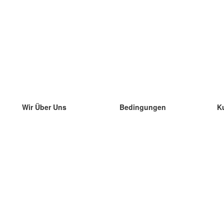
Wir Über Uns
Bedingungen
K
unser Team
100% Garantie
di
Blog
Datenschutzrichtlinie
di
Vorschriften
di
In Kontakt Treten
BIPR
di
kontaktieren
di
Mehr
di
Hilfe
neue Download
Häufig gestellte Fragen
einige Blogs
Katalog