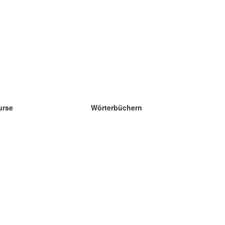
urse
Wörterbüchern
e Wissenschaft Englisch
e Wissenschaft Spanisch
e Wissenschaft Französisch
e Wissenschaft Russisch
e Wissenschaft Norwegisch
e Wissenschaft Schwedisch