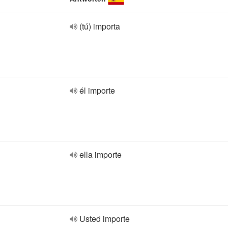
(tú) importa
él importe
ella importe
Usted importe