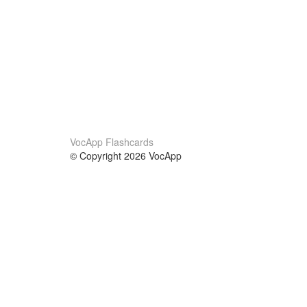
VocApp Flashcards
© Copyright 2026 VocApp
02-798 Mielczarskiego 8/58
Warsaw, Poland (EU)