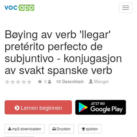
Toggl
navig
Bøying av verb 'llegar'
pretérito perfecto de
subjuntivo - konjugasjon
av svakt spanske verb
0
10 Datenblatt
Mangel
Lernen beginnen
mp3 downloaden
Drucken
spielen