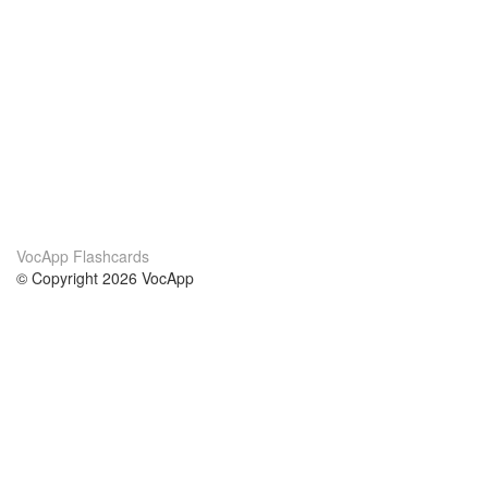
VocApp Flashcards
© Copyright 2026 VocApp
02-798 Mielczarskiego 8/58
Warsaw, Poland (EU)