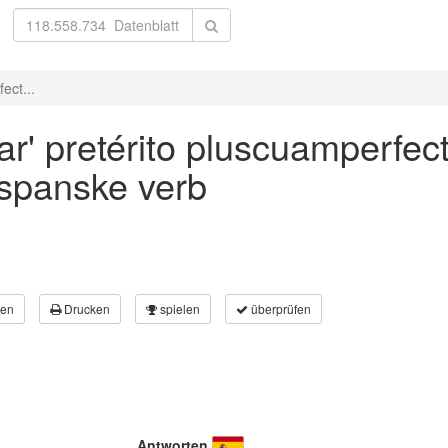
ect...
r' pretérito pluscuamperfect
 spanske verb
en
Drucken
spielen
überprüfen
Antworten