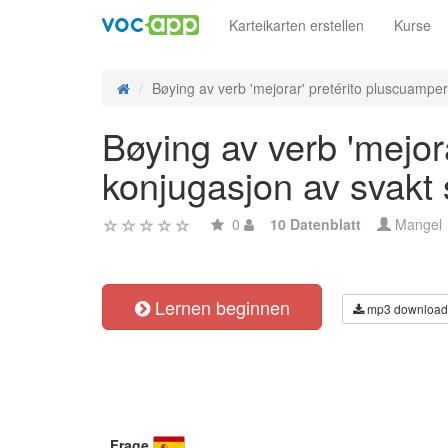
Karteikarten erstellen
Kurse
Bøying av verb 'mejorar' pretérito pluscuamperf
Bøying av verb 'mejora
konjugasjon av svakt
0
10 Datenblatt
Mangel
Lernen beginnen
mp3 download
Frage