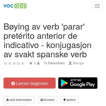
Toggl
navig
Bøying av verb 'parar'
pretérito anterior de
indicativo - konjugasjon
av svakt spanske verb
0
10 Datenblatt
Mangel
Lernen beginnen
mp3 downloaden
Drucken
spielen