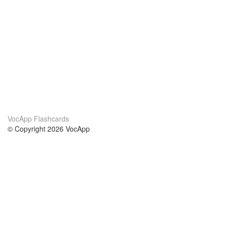
VocApp Flashcards
© Copyright 2026 VocApp
02-798 Mielczarskiego 8/58
Warsaw, Poland (EU)