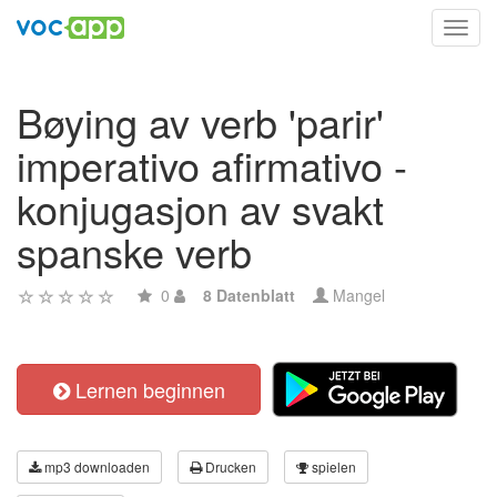
Toggl
navig
Bøying av verb 'parir'
imperativo afirmativo -
konjugasjon av svakt
spanske verb
0
8 Datenblatt
Mangel
Lernen beginnen
mp3 downloaden
Drucken
spielen