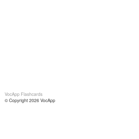
VocApp Flashcards
© Copyright 2026 VocApp
02-798 Mielczarskiego 8/58
Warsaw, Poland (EU)