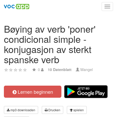
Toggl
navig
Bøying av verb 'poner'
condicional simple -
konjugasjon av sterkt
spanske verb
0
10 Datenblatt
Mangel
Lernen beginnen
mp3 downloaden
Drucken
spielen