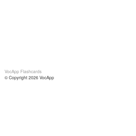
VocApp Flashcards
© Copyright 2026 VocApp
02-798 Mielczarskiego 8/58
Warsaw, Poland (EU)