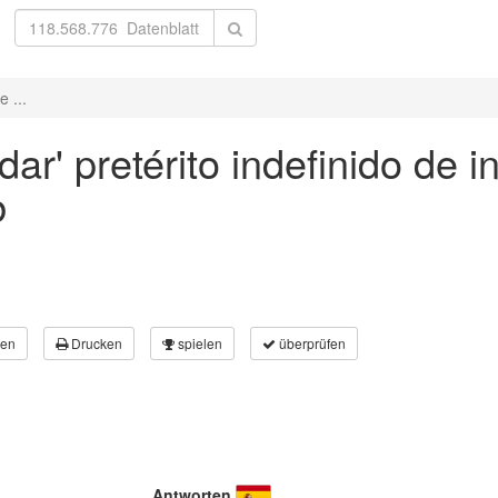
 ...
ar' pretérito indefinido de i
b
en
Drucken
spielen
überprüfen
Antworten