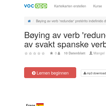
Karteikarten erstellen
Kurse
Bøying av verb 'redundar' pretérito indefinido de
Bøying av verb 'redund
av svakt spanske ver
0
10 Datenblatt
Mangel
Lernen beginnen
mp3 download
Frage