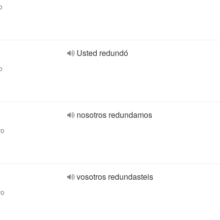
o
Usted redundó
o
nosotros redundamos
vo
vosotros redundasteis
vo