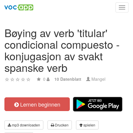
Toggl
navig
Bøying av verb 'titular'
condicional compuesto -
konjugasjon av svakt
spanske verb
0
10 Datenblatt
Mangel
Lernen beginnen
mp3 downloaden
Drucken
spielen