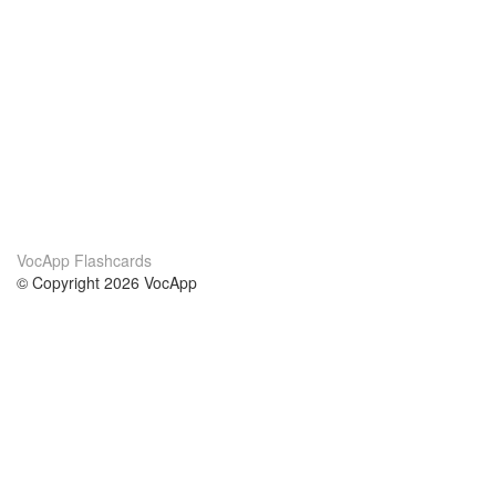
VocApp Flashcards
© Copyright 2026 VocApp
02-798 Mielczarskiego 8/58
Warsaw, Poland (EU)