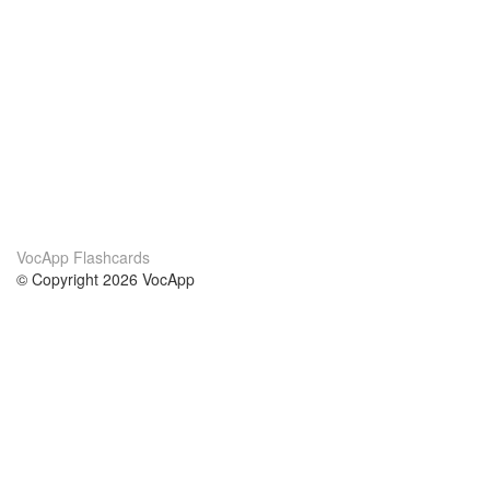
VocApp Flashcards
© Copyright 2026 VocApp
02-798 Mielczarskiego 8/58
Warsaw, Poland (EU)