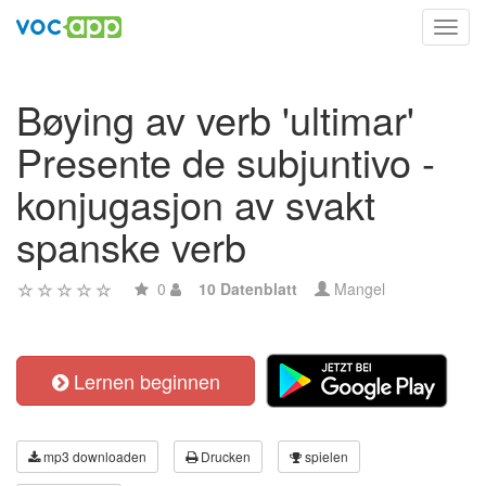
Toggl
navig
Bøying av verb 'ultimar'
Presente de subjuntivo -
konjugasjon av svakt
spanske verb
0
10 Datenblatt
Mangel
Lernen beginnen
mp3 downloaden
Drucken
spielen