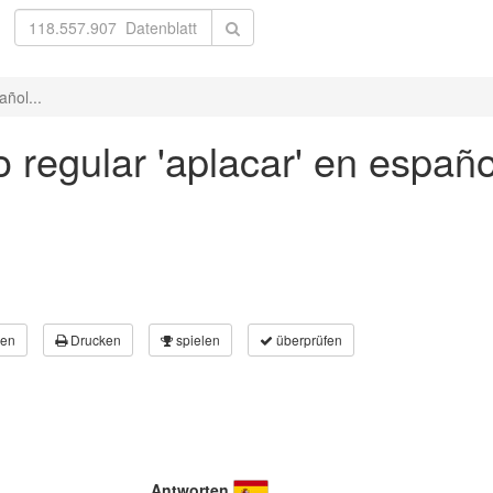
añol...
regular 'aplacar' en español
en
Drucken
spielen
überprüfen
Antworten