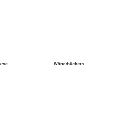
urse
Wörterbüchern
e Wissenschaft Englisch
e Wissenschaft Spanisch
e Wissenschaft Französisch
e Wissenschaft Russisch
e Wissenschaft Norwegisch
e Wissenschaft Schwedisch