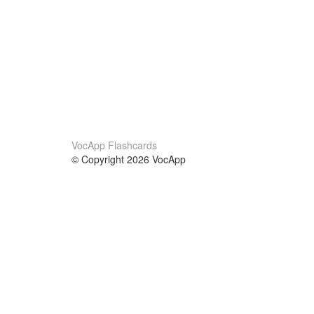
VocApp Flashcards
© Copyright 2026 VocApp
02-798 Mielczarskiego 8/58
Warsaw, Poland (EU)