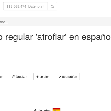
año...
 regular 'atrofiar' en españo
en
Drucken
spielen
überprüfen
Antworten