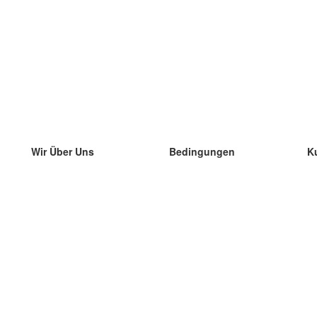
Wir Über Uns
Bedingungen
K
unser Team
100% Garantie
di
Blog
Datenschutzrichtlinie
di
Vorschriften
di
In Kontakt Treten
BIPR
di
kontaktieren
di
Mehr
di
Hilfe
neue Download
Häufig gestellte Fragen
einige Blogs
Katalog