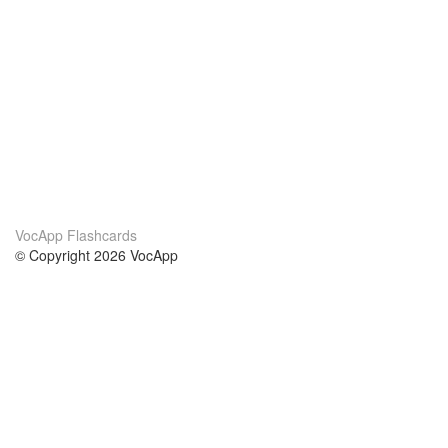
VocApp Flashcards
© Copyright 2026 VocApp
02-798 Mielczarskiego 8/58
Warsaw, Poland (EU)