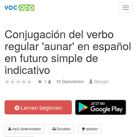
Toggl
navig
Conjugación del verbo
regular 'aunar' en español
en futuro simple de
indicativo
0
10 Datenblatt
Mangel
Lernen beginnen
mp3 downloaden
Drucken
spielen