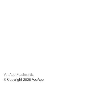
VocApp Flashcards
© Copyright 2026 VocApp
02-798 Mielczarskiego 8/58
Warsaw, Poland (EU)