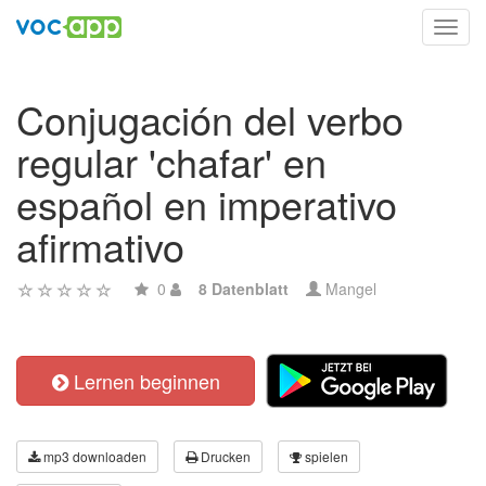
Toggl
navig
Conjugación del verbo
regular 'chafar' en
español en imperativo
afirmativo
0
8 Datenblatt
Mangel
Lernen beginnen
mp3 downloaden
Drucken
spielen