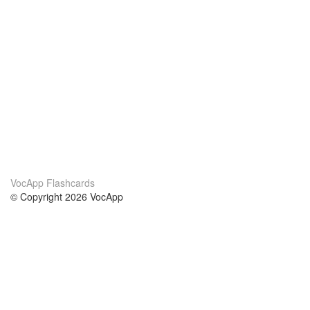
VocApp Flashcards
© Copyright 2026 VocApp
02-798 Mielczarskiego 8/58
Warsaw, Poland (EU)