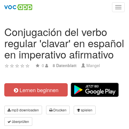
Toggl
navig
Conjugación del verbo
regular 'clavar' en español
en imperativo afirmativo
0
8 Datenblatt
Mangel
Lernen beginnen
mp3 downloaden
Drucken
spielen
überprüfen