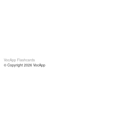
VocApp Flashcards
© Copyright 2026 VocApp
02-798 Mielczarskiego 8/58
Warsaw, Poland (EU)