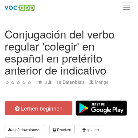
Toggl
navig
Conjugación del verbo
regular 'colegir' en
español en pretérito
anterior de indicativo
0
10 Datenblatt
Mangel
Lernen beginnen
mp3 downloaden
Drucken
spielen