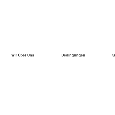
Wir Über Uns
Bedingungen
K
unser Team
100% Garantie
di
Blog
Datenschutzrichtlinie
di
Vorschriften
di
In Kontakt Treten
BIPR
di
kontaktieren
di
Mehr
di
Hilfe
neue Download
Häufig gestellte Fragen
einige Blogs
Katalog