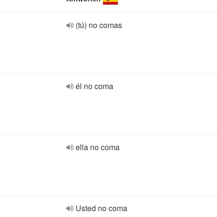
(tú) no comas
él no coma
ella no coma
Usted no coma