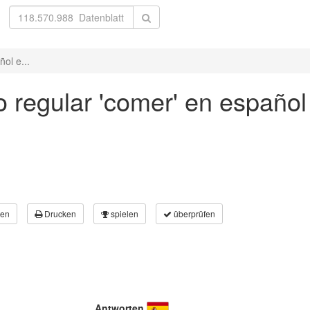
ol e...
 regular 'comer' en español
en
Drucken
spielen
überprüfen
Antworten