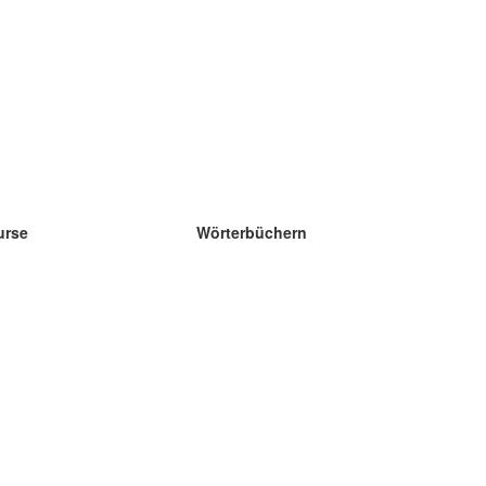
urse
Wörterbüchern
e Wissenschaft Englisch
e Wissenschaft Spanisch
e Wissenschaft Französisch
e Wissenschaft Russisch
e Wissenschaft Norwegisch
e Wissenschaft Schwedisch