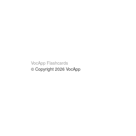
VocApp Flashcards
© Copyright 2026 VocApp
02-798 Mielczarskiego 8/58
Warsaw, Poland (EU)