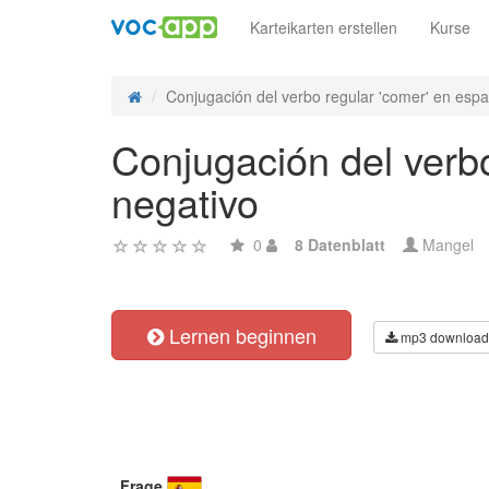
Karteikarten erstellen
Kurse
Conjugación del verbo regular 'comer' en españ
Conjugación del verbo
negativo
0
8 Datenblatt
Mangel
Lernen beginnen
mp3 download
Frage