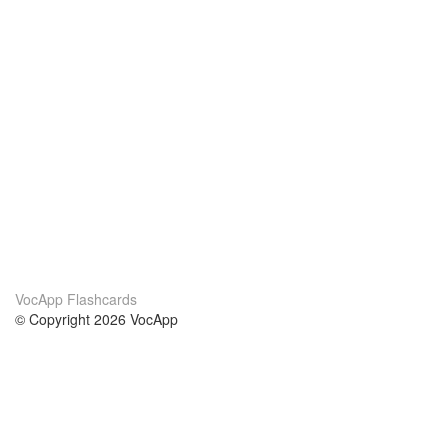
VocApp Flashcards
© Copyright 2026 VocApp
02-798 Mielczarskiego 8/58
Warsaw, Poland (EU)