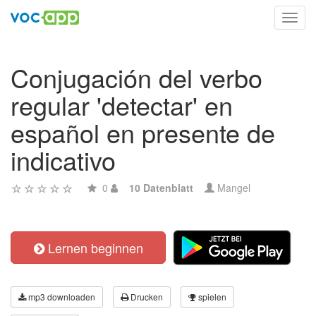
Toggl
navig
Conjugación del verbo
regular 'detectar' en
español en presente de
indicativo
0
10 Datenblatt
Mangel
Lernen beginnen
mp3 downloaden
Drucken
spielen