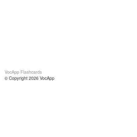
VocApp Flashcards
© Copyright 2026 VocApp
02-798 Mielczarskiego 8/58
Warsaw, Poland (EU)