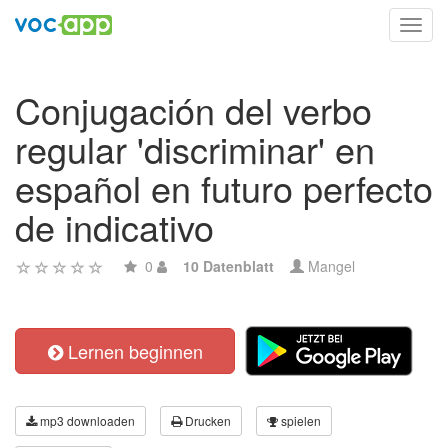
Toggl
navig
Conjugación del verbo
regular 'discriminar' en
español en futuro perfecto
de indicativo
0
10 Datenblatt
Mangel
Lernen beginnen
mp3 downloaden
Drucken
spielen