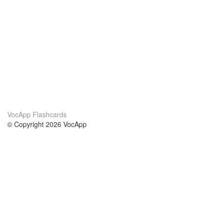
VocApp Flashcards
© Copyright 2026 VocApp
02-798 Mielczarskiego 8/58
Warsaw, Poland (EU)