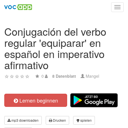
Toggl
navig
Conjugación del verbo
regular 'equiparar' en
español en imperativo
afirmativo
0
8 Datenblatt
Mangel
Lernen beginnen
mp3 downloaden
Drucken
spielen