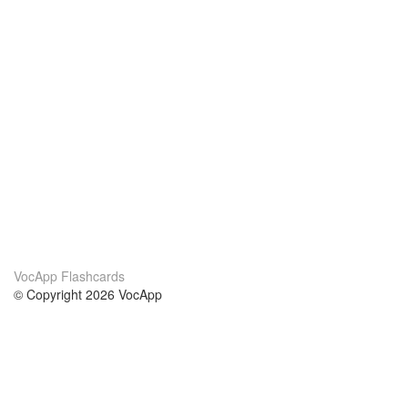
VocApp Flashcards
© Copyright 2026 VocApp
02-798 Mielczarskiego 8/58
Warsaw, Poland (EU)