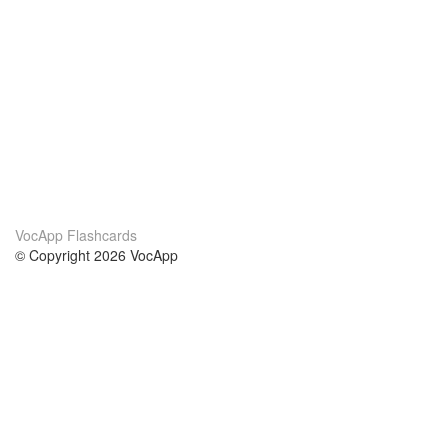
VocApp Flashcards
© Copyright 2026 VocApp
02-798 Mielczarskiego 8/58
Warsaw, Poland (EU)