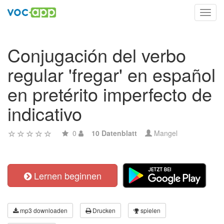
Toggl
navig
Conjugación del verbo
regular 'fregar' en español
en pretérito imperfecto de
indicativo
0
10 Datenblatt
Mangel
Lernen beginnen
mp3 downloaden
Drucken
spielen