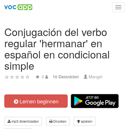
Toggl
navig
Conjugación del verbo
regular 'hermanar' en
español en condicional
simple
0
10 Datenblatt
Mangel
Lernen beginnen
mp3 downloaden
Drucken
spielen