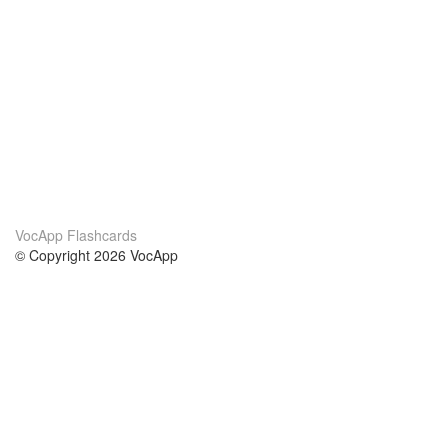
VocApp Flashcards
© Copyright 2026 VocApp
02-798 Mielczarskiego 8/58
Warsaw, Poland (EU)