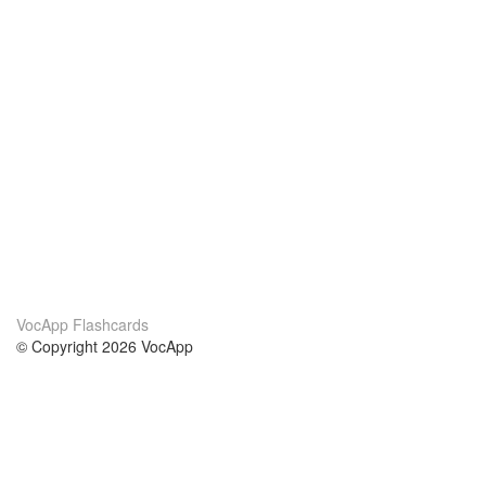
VocApp Flashcards
© Copyright 2026 VocApp
02-798 Mielczarskiego 8/58
Warsaw, Poland (EU)