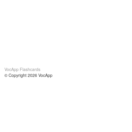
VocApp Flashcards
© Copyright 2026 VocApp
02-798 Mielczarskiego 8/58
Warsaw, Poland (EU)