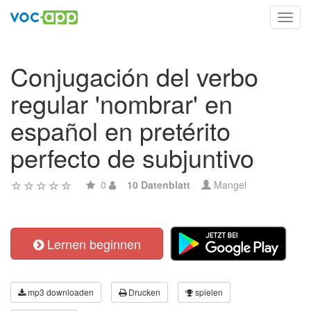
Toggl
navig
Conjugación del verbo
regular 'nombrar' en
español en pretérito
perfecto de subjuntivo
0
10 Datenblatt
Mangel
Lernen beginnen
mp3 downloaden
Drucken
spielen