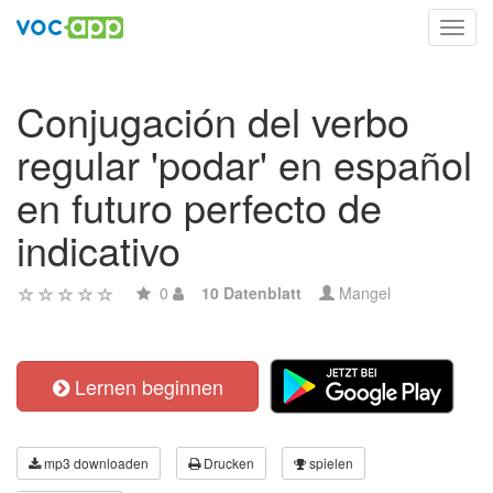
Toggl
navig
Conjugación del verbo
regular 'podar' en español
en futuro perfecto de
indicativo
0
10 Datenblatt
Mangel
Lernen beginnen
mp3 downloaden
Drucken
spielen