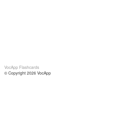
VocApp Flashcards
© Copyright 2026 VocApp
02-798 Mielczarskiego 8/58
Warsaw, Poland (EU)