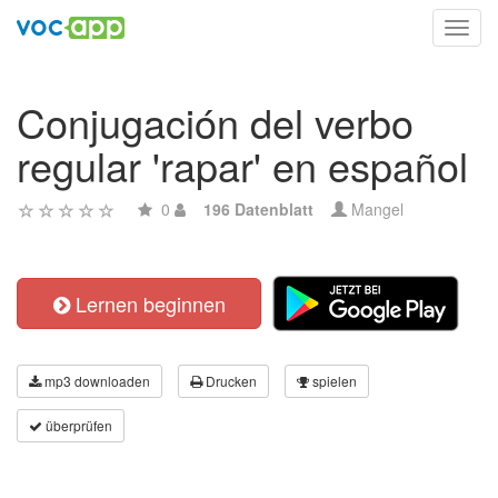
Toggl
navig
Conjugación del verbo
regular 'rapar' en español
0
196 Datenblatt
Mangel
Lernen beginnen
mp3 downloaden
Drucken
spielen
überprüfen