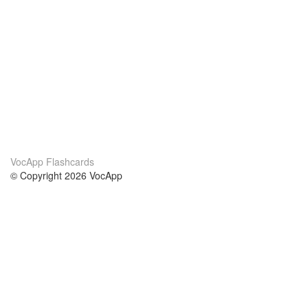
VocApp Flashcards
© Copyright 2026 VocApp
02-798 Mielczarskiego 8/58
Warsaw, Poland (EU)