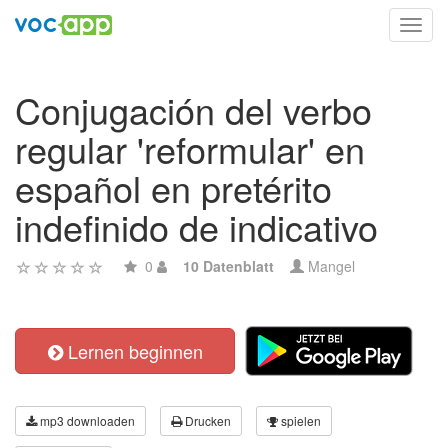
Toggl
navig
Conjugación del verbo
regular 'reformular' en
español en pretérito
indefinido de indicativo
0
10 Datenblatt
Mangel
Lernen beginnen
mp3 downloaden
Drucken
spielen